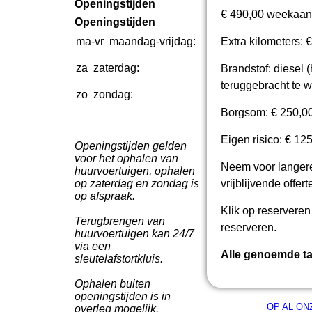
Openingstijden
€ 490,00 weekaanb
Openingstijden
ma-vr
maandag-vrijdag:
07:30-
Extra kilometers: €
17:00
za
zaterdag:
08:00-
Brandstof: diesel
(
12:00
teruggebracht te w
zo
zondag:
08:00-
10:00
Borgsom: € 250,00
Eigen risico: € 12
Openingstijden gelden
voor het ophalen van
Neem voor langere
huurvoertuigen, ophalen
op zaterdag en zondag is
vrijblijvende offert
op afspraak.
Klik op reserveren
Terugbrengen van
reserveren.
huurvoertuigen kan 24/7
via een
Alle genoemde tar
sleutelafstortkluis.
Ophalen buiten
openingstijden is in
OP AL O
overleg mogelijk.